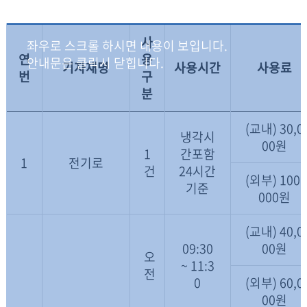
사
연
용
기자재명
사용시간
사용료
번
구
분
(교내) 30,0
냉각시
00원
1
간포함
1
전기로
건
24시간
(외부) 100,
기준
000원
(교내) 40,0
09:30
00원
오
~ 11:3
전
0
(외부) 60,0
00원