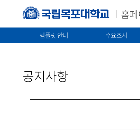
홈페
템플릿 안내
수요조사
매뉴얼(가이드)
템플릿(2023)
신규구축/고도화 수요조
템플릿(2021)
통합 매뉴얼
신규 구축 절차 안내
공지사항
기능 매뉴얼
고도화 절차 안내
수요조사 문서 제출