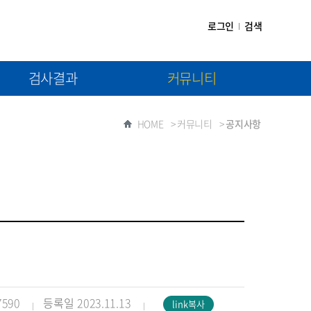
로그인
검색
검사결과
커뮤니티
(1차) 검사결과제출
공지사항
HOME
>
커뮤니티
>
공지사항
(2차) 검사결과제출
자료실
질문과 답변
7590
등록일
2023.11.13